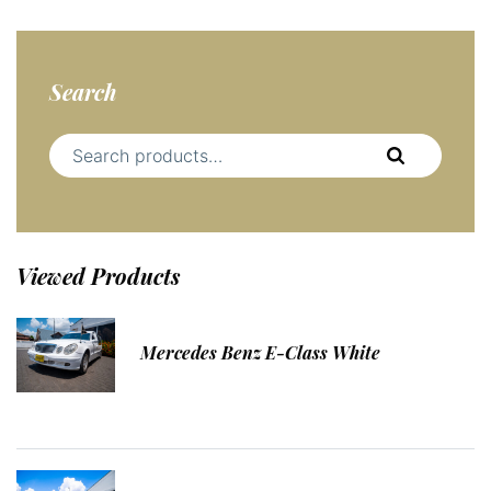
Search
S
e
a
r
c
Viewed
Products
h
f
o
Mercedes Benz E-Class White
r
: